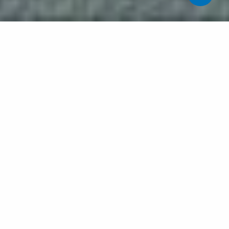
Heu tingut mai aquell somni que us persegueixen i
comenceu a córrer i a córrer i voleu cridar i… no us surt la
veu?
Doncs creiem que aquesta és la mateixa sensació que
pateixen els malalts ingressats a la UCI:
Pacients que per qualsevol patologia precisen
Ventilació Mecànica i, al despertar es troben a
l’habitació amb les persones més significatives per a
ells, i volen parlar i… no els hi surt la veu, perquè tenen
un tub a la boca que no els deixa!!