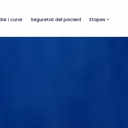
dar i curar
Seguretat del pacient
Etapes