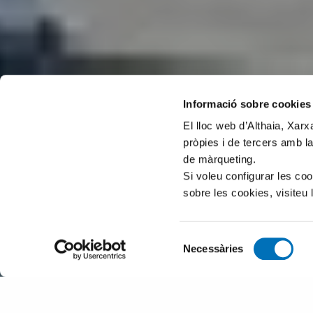
Informació sobre cookies
El lloc web d’Althaia, Xar
pròpies i de tercers amb la
de màrqueting.
Si voleu configurar les co
sobre les cookies, visiteu 
Selecció
Necessàries
de
consentiment