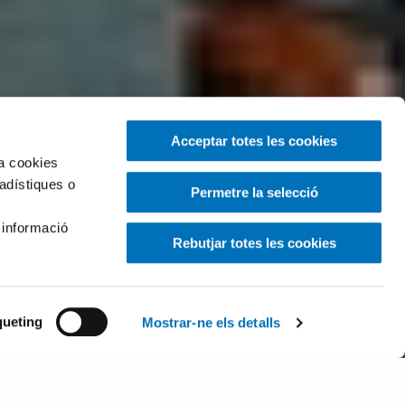
Acceptar totes les cookies
za cookies
tadístiques o
Permetre la selecció
 informació
Rebutjar totes les cookies
ueting
Mostrar-ne els detalls