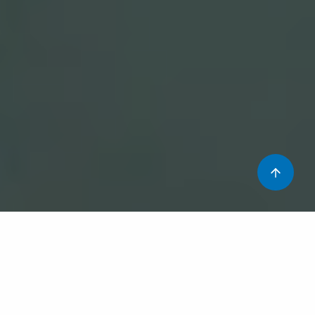
Potser penseu que a l’hospital hi ha massa burocràcia.
Abans que un pacient entri al quiròfan us fem anar d’un
lloc a l’altre a buscar un paper, a fer una anàlisi, una