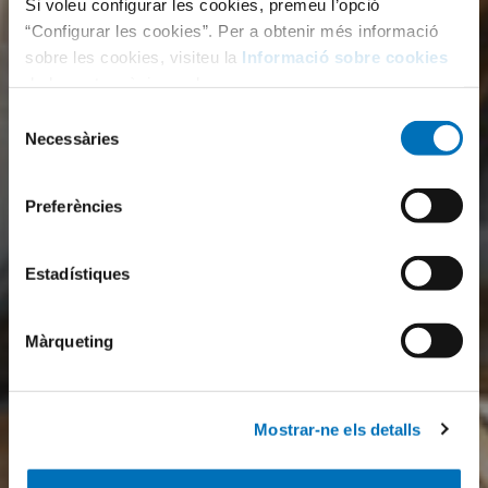
Si voleu configurar les cookies, premeu l’opció
“Configurar les cookies”. Per a obtenir més informació
sobre les cookies, visiteu la
Informació sobre cookies
de la nostra pàgina web.
Selecció
Necessàries
de
consentiment
Preferències
Estadístiques
Màrqueting
Mostrar-ne els detalls