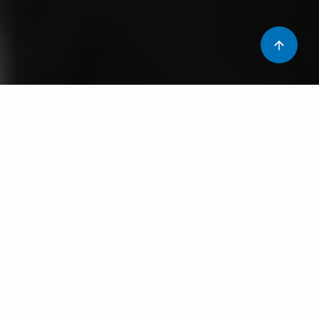
Tot i que ja fa més de 10 anys que parlem de Seguretat
del Pacient i cada dia som més conscients dels riscos
de l’assistència sanitària, encara queda molt a fer; els
canvis en les institucions són lents i complicats, per això
la OMS (Organització Mundial de la Salud) continua la
seva lluita per a reduir els danys evitables, no
relacionats amb la malaltia i derivats de l’assistència
sanitària……