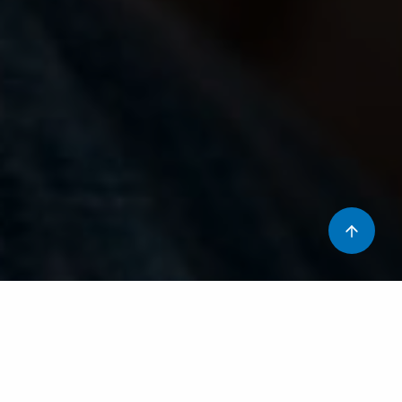
Som un col·lectiu que estem al costat de persones que
viuen processos de pèrdua de la salut i en alguns casos
amb un deteriorament important que pot arribar a la mort