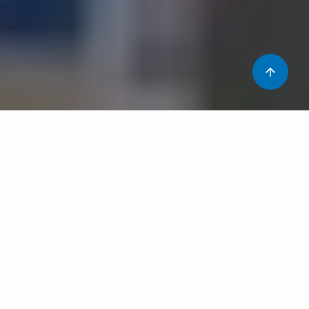
Aquest any 2016 el Dia Mundial de la Salut Mental és el
dia 10 octubre i té per lema “la prevenció, la clau de
l’equilibri”.
La malaltia mental no implica menor capacitat
intel·lectual, no sempre és irreversible, ni mortal, ni
contagiosa, no sempre és hereditària, ni és una culpa, ni
un càstig i no sempre és permanent en la vida de