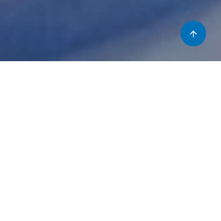
Quan estem malalts anem a l’hospital a buscar una
solució, per tal que ens diagnostiquin el que tenim i ens
posin el tractament més adequat. Per dur a terme
aquestes atencions, s’han der fer moltes accions on
intervenen molts professionals. Hem d’intentar de
minimitzar el risc al màxim i fer-ho de la manera més
segura possible.
Qualsevol prova o operació que ens puguin fer a