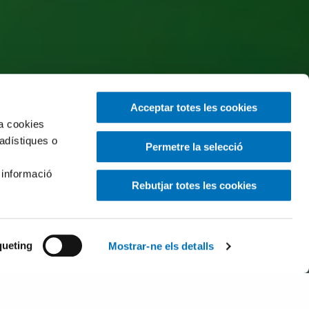
Acceptar totes les cookies
za cookies
tadístiques o
Permetre la selecció
 informació
Rebutjar totes les cookies
ueting
Mostrar-ne els detalls