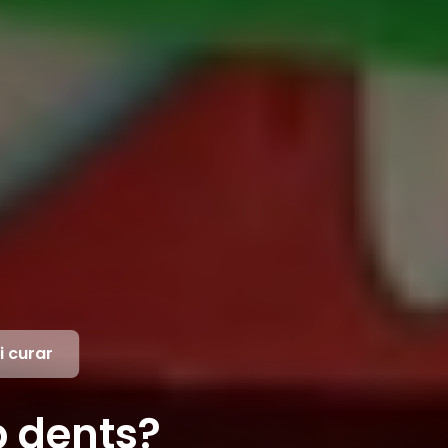
i curar
b dents?