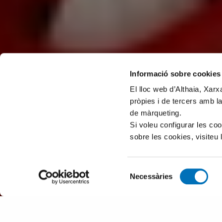
Informació sobre cookies
El lloc web d’Althaia, Xar
pròpies i de tercers amb la
de màrqueting.
Si voleu configurar les co
sobre les cookies, visiteu 
Selecció
Necessàries
de
consentiment