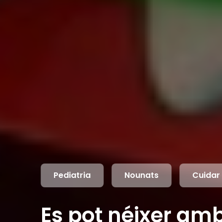
Pediatria
Nounats
Cuidar 
Es pot néixer am