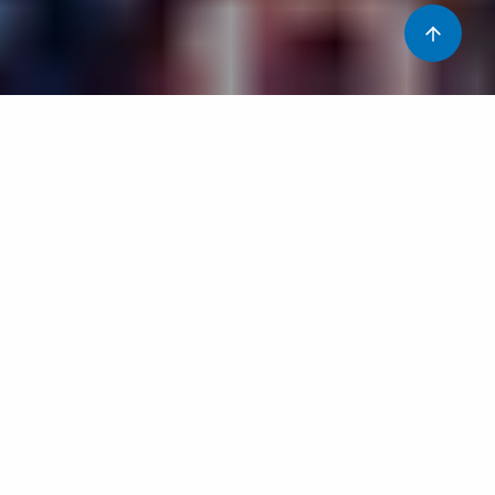
Escoles ja tancades, carrers il·luminats, il·lusió als ulls
dels més petits, pares i famílies enfeinats amb les
compres d’última hora, neveres plenes…tot apunt per
començar les festes de Nadal !!!
Voliem desitjar-vos des d’aquí molt bones festes, de tot
cor, en nom de l’equip de redacció del blog…i és que per
fi, per un dia, ens oblidarem de malalties i problemes de
salut!