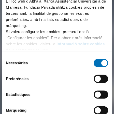
El lloc web d’Althaia, Xarxa Assistencial Universitària de
Manresa. Fundació Privada utilitza cookies pròpies i de
tercers amb la finalitat de gestionar les vostres
preferències, amb finalitats estadístiques o de
màrqueting.
Si voleu configurar les cookies, premeu l’opció
“Configurar les cookies”. Per a obtenir més informació
sobre les cookies, visiteu la
Informació sobre cookies
de la nostra pàgina web.
Selecció
Necessàries
de
consentiment
Preferències
Estadístiques
Màrqueting