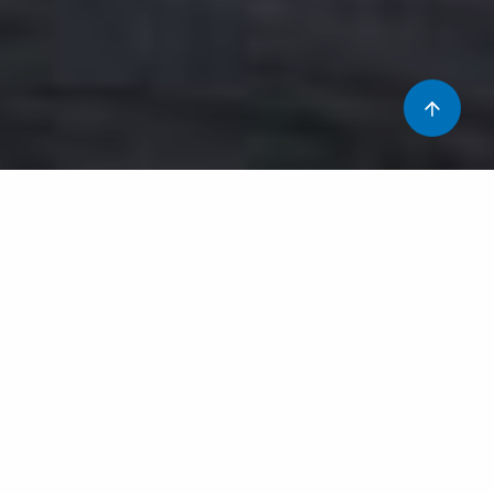
Aquests dies al servei estem d’enhorabona: ja coneixem
qui serà la nostra propera Resident!!
És per això que hem trobat interessant apropar-vos a la
realitat de la formació dels pediatres i del què significa
per un servei com el nostre.
Molts de vosaltres debeu saber que la Llicenciatura (o