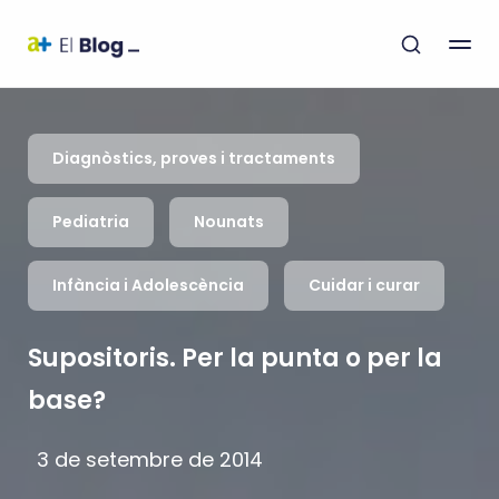
Diagnòstics, proves i tractaments
Pediatria
Nounats
Infància i Adolescència
Cuidar i curar
Supositoris. Per la punta o per la
base?
3 de setembre de 2014