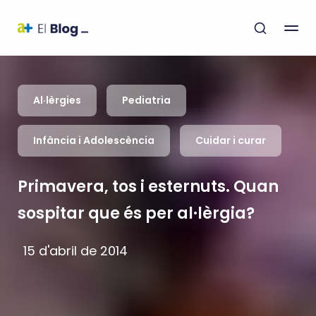
Al·lèrgies
Pediatria
Infància i Adolescència
Cuidar i curar
Primavera, tos i esternuts. Quan
sospitar que és per al·lèrgia?
15 d'abril de 2014