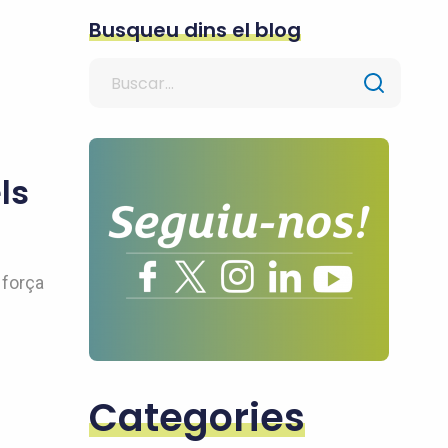
Busqueu dins el blog
Search
for
ls
 força
Categories