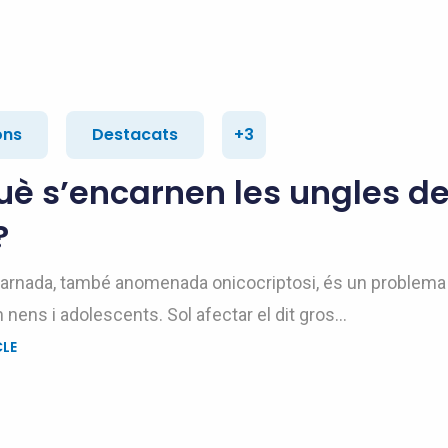
ons
Destacats
+3
uè s’encarnen les ungles de
?
carnada, també anomenada onicocriptosi, és un problema
 nens i adolescents. Sol afectar el dit gros...
CLE