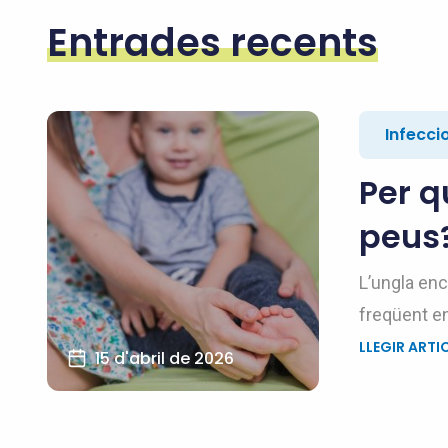
Entrades recents
Infecci
Per q
peus
L’ungla en
freqüent en
LLEGIR ARTI
15 d'abril de 2026