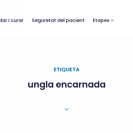
dar i curar
Seguretat del pacient
Etapes
ETIQUETA
ungla encarnada