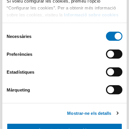
Si voleu configurar les cookies, premeu l’opció
“Configurar les cookies”. Per a obtenir més informació
sobre les cookies, visiteu la
Informació sobre cookies
de la nostra pàgina web.
Selecció
Necessàries
de
consentiment
Categories
Preferències
Aula Hospitalària
Estadístiques
Màrqueting
Testimonis
Mostrar-ne els detalls
Infermeria