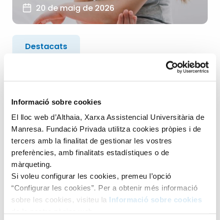
20 de maig de 2026
Destacats
Diagnòstics, proves i tractaments
+2
Psoriasi, una malaltia de la pell
Informació sobre cookies
que també afecta els infants
El lloc web d’Althaia, Xarxa Assistencial Universitària de
Manresa. Fundació Privada utilitza cookies pròpies i de
Quan es parla de psoriasi sovint es pensa en una
tercers amb la finalitat de gestionar les vostres
malaltia d’adults. Però també pot aparèixer en infants,
preferències, amb finalitats estadístiques o de
màrqueting.
fins...
Si voleu configurar les cookies, premeu l’opció
LLEGIR ARTICLE
“Configurar les cookies”. Per a obtenir més informació
sobre les cookies, visiteu la
Informació sobre cookies
de la nostra pàgina web.