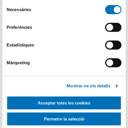
Selecció
Necessàries
de
consentiment
Busqueu dins el blog
Preferències
Search
for
Estadístiques
Màrqueting
Mostrar-ne els detalls
Acceptar totes les cookies
Permetre la selecció
Categories