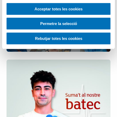
Infermeria
Acceptar totes les cookies
Pediatria
Permetre la selecció
Rebutjar totes les cookies
Salut Mental