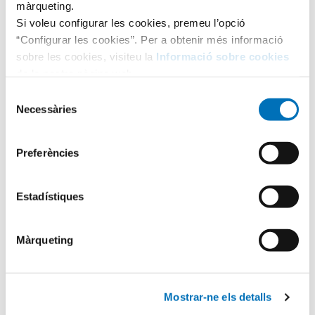
màrqueting.
Si voleu configurar les cookies, premeu l’opció
“Configurar les cookies”. Per a obtenir més informació
sobre les cookies, visiteu la
Informació sobre cookies
de la nostra pàgina web.
Selecció
Necessàries
de
consentiment
Preferències
Categories
Estadístiques
Aula Hospitalària
Màrqueting
Testimonis
Mostrar-ne els detalls