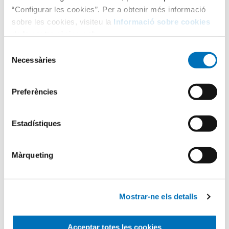
“Configurar les cookies”. Per a obtenir més informació
sobre les cookies, visiteu la
Informació sobre cookies
de la nostra pàgina web.
Selecció
Necessàries
de
consentiment
Categories
Preferències
Aula Hospitalària
Estadístiques
Màrqueting
Testimonis
Infermeria
Mostrar-ne els detalls
Acceptar totes les cookies