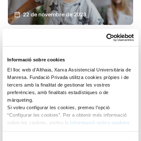
22 de novembre de 2023
Destacats
Diagnòstics, proves i tractaments
+3
Informació sobre cookies
El lloc web d’Althaia, Xarxa Assistencial Universitària de
El meu fill necessita ulleres?
Manresa. Fundació Privada utilitza cookies pròpies i de
tercers amb la finalitat de gestionar les vostres
Ens trobem a la meitat del curs escolar i t’has adonat que
preferències, amb finalitats estadístiques o de
algun company de l’escola ha començat a...
màrqueting.
LLEGIR ARTICLE
Si voleu configurar les cookies, premeu l’opció
“Configurar les cookies”. Per a obtenir més informació
sobre les cookies, visiteu la
Informació sobre cookies
de la nostra pàgina web.
Selecció