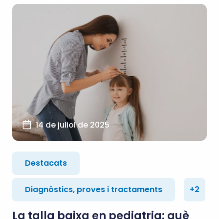
14 de juliol de 2025
Destacats
Diagnòstics, proves i tractaments
+2
La talla baixa en pediatria: què