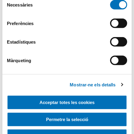
Necessàries
de
Busqueu dins el blog
consentiment
Search
Preferències
for
Estadístiques
Màrqueting
Mostrar-ne els detalls
Acceptar totes les cookies
Permetre la selecció
Categories