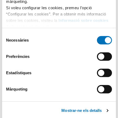
màrqueting.
Si voleu configurar les cookies, premeu l’opció
“Configurar les cookies”. Per a obtenir més informació
sobre les cookies, visiteu la
Informació sobre cookies
de la nostra pàgina web.
Selecció
Necessàries
de
consentiment
Preferències
Categories
Estadístiques
Aula Hospitalària
Màrqueting
Testimonis
Mostrar-ne els detalls