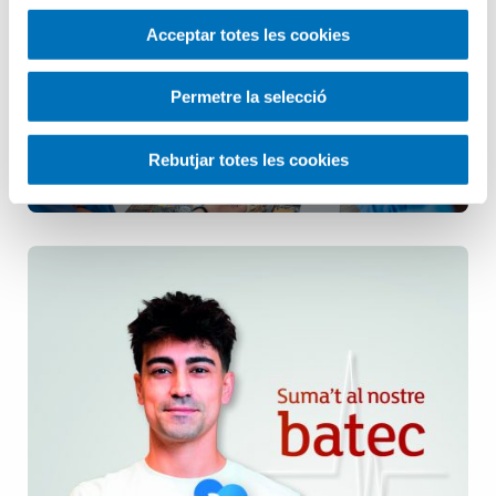
Infermeria
Acceptar totes les cookies
Pediatria
Permetre la selecció
Rebutjar totes les cookies
Salut Mental