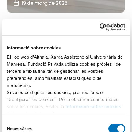
19 de març de 2025
Destacats
Pediatria
+2
El meu fill camina amb els peus
Informació sobre cookies
cap a dins. M’he...
El lloc web d’Althaia, Xarxa Assistencial Universitària de
Una de les consultes recurrents del Servei de Pediatria
Manresa. Fundació Privada utilitza cookies pròpies i de
tercers amb la finalitat de gestionar les vostres
és com caminen els infants quan inicien la marxa. La...
preferències, amb finalitats estadístiques o de
LLEGIR ARTICLE
màrqueting.
Si voleu configurar les cookies, premeu l’opció
“Configurar les cookies”. Per a obtenir més informació
sobre les cookies, visiteu la
Informació sobre cookies
de la nostra pàgina web.
Selecció
Busqueu dins el blog
Necessàries
de