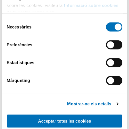
sobre les cookies, visiteu la
Informació sobre cookies
de la nostra pàgina web.
Selecció
Necessàries
de
Categories
consentiment
Preferències
Aula Hospitalària
Estadístiques
Testimonis
Màrqueting
Infermeria
Mostrar-ne els detalls
Pediatria
Acceptar totes les cookies