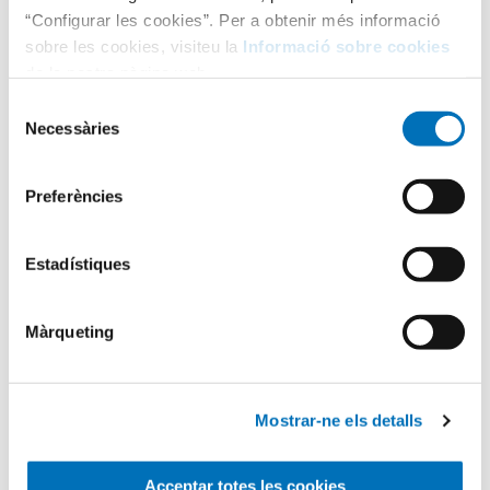
“Configurar les cookies”. Per a obtenir més informació
sobre les cookies, visiteu la
Informació sobre cookies
de la nostra pàgina web.
Selecció
Necessàries
de
consentiment
Categories
Preferències
Aula Hospitalària
Estadístiques
Màrqueting
Testimonis
Infermeria
Mostrar-ne els detalls
Acceptar totes les cookies