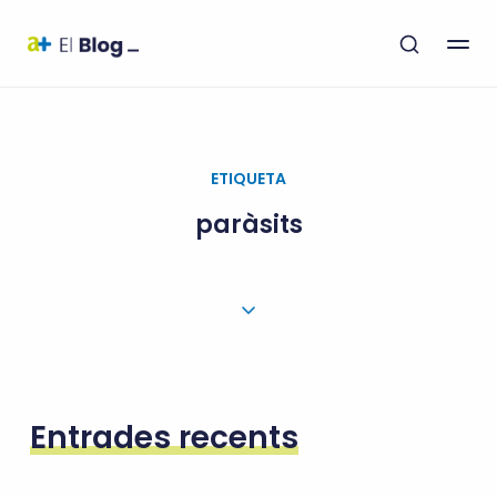
ETIQUETA
paràsits
Entrades recents