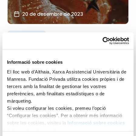
20 de desembre de 2023
Pediatria
Infància i Adolescència
+1
Informació sobre cookies
Bon Nadal
El lloc web d’Althaia, Xarxa Assistencial Universitària de
Manresa. Fundació Privada utilitza cookies pròpies i de
L’equip de Pediatria, us desitgem Bones Festes i us
tercers amb la finalitat de gestionar les vostres
deixem diversos enllaços de posts anteriors que poden
preferències, amb finalitats estadístiques o de
ser-vos útils...
màrqueting.
Si voleu configurar les cookies, premeu l’opció
LLEGIR ARTICLE
“Configurar les cookies”. Per a obtenir més informació
sobre les cookies, visiteu la
Informació sobre cookies
de la nostra pàgina web.