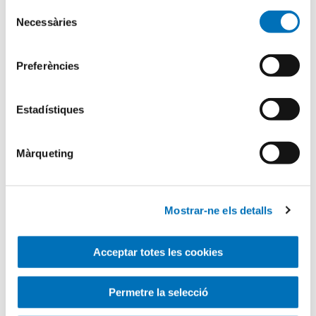
Selecció
Necessàries
de
Busqueu dins el blog
consentiment
Preferències
Search
for
Estadístiques
Màrqueting
Mostrar-ne els detalls
Acceptar totes les cookies
Permetre la selecció
Categories