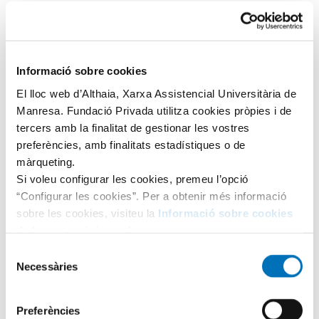
Informació sobre cookies
El lloc web d’Althaia, Xarxa Assistencial Universitària de
Manresa. Fundació Privada utilitza cookies pròpies i de
tercers amb la finalitat de gestionar les vostres
preferències, amb finalitats estadístiques o de
màrqueting.
Si voleu configurar les cookies, premeu l’opció
“Configurar les cookies”. Per a obtenir més informació
24 d'abril de 2024
sobre les cookies, visiteu la
Informació sobre cookies
de la nostra pàgina web.
Selecció
Testimonis
Benestar emocional
Necessàries
de
consentiment
+2
Preferències