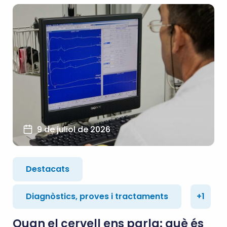
9 de juliol de 2026
Destacats
Diagnòstics, proves i tractaments
+1
Quan el cervell ens parla: què és