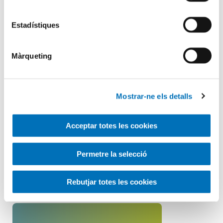
El meu encontre amb el Parkinson
(II)
Estadístiques
En un post anterior, en Lou Hevly, pacient amb malaltia de
Màrqueting
Parkinson, ens parlava sobre què havia significat per...
LLEGIR ARTICLE
Mostrar-ne els detalls
Acceptar totes les cookies
Busqueu dins el blog
Permetre la selecció
Search
for
Rebutjar totes les cookies