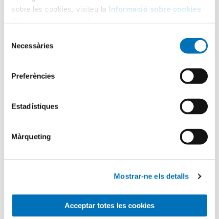
sobre les cookies, visiteu la
Informació sobre cookies
de la nostra pàgina web.
Selecció
Necessàries
de
Categories
consentiment
Preferències
Aula Hospitalària
Estadístiques
Testimonis
Màrqueting
Infermeria
Mostrar-ne els detalls
Pediatria
Acceptar totes les cookies