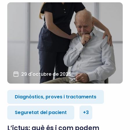
29 d'octubre de 2025
Diagnòstics, proves i tractaments
Seguretat del pacient
+3
L’ictus: què és i com podem