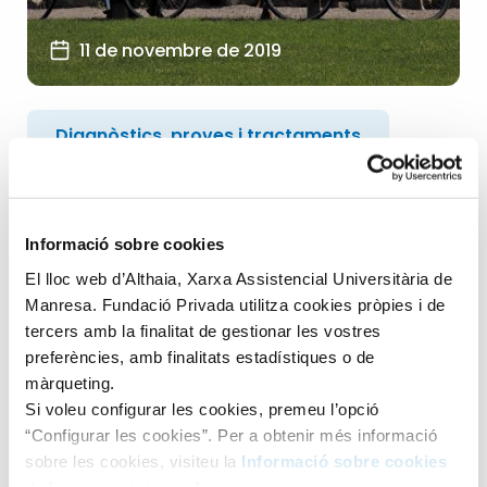
11 de novembre de 2019
Diagnòstics, proves i tractaments
Infermeria
+3
Informació sobre cookies
L’ictus, una de les causes més
El lloc web d’Althaia, Xarxa Assistencial Universitària de
importants de discapacitat i
Manresa. Fundació Privada utilitza cookies pròpies i de
mortalitat
tercers amb la finalitat de gestionar les vostres
preferències, amb finalitats estadístiques o de
L’ictus és una afectació cerebral de causa vascular que
màrqueting.
afecta a 17 milions de persones cada any a tot...
Si voleu configurar les cookies, premeu l’opció
“Configurar les cookies”. Per a obtenir més informació
LLEGIR ARTICLE
sobre les cookies, visiteu la
Informació sobre cookies
de la nostra pàgina web.