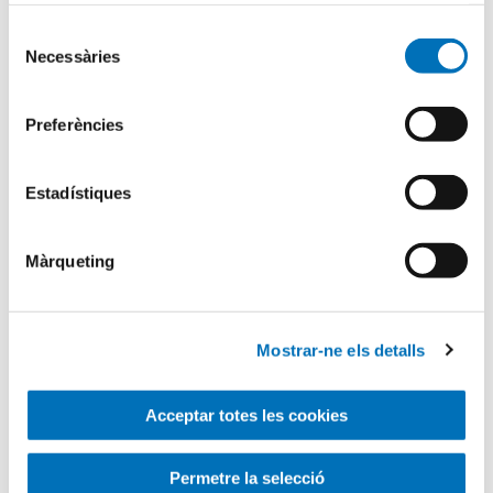
Selecció
Necessàries
de
consentiment
Busqueu dins el blog
Preferències
Search
for
Estadístiques
Màrqueting
Mostrar-ne els detalls
Acceptar totes les cookies
Permetre la selecció