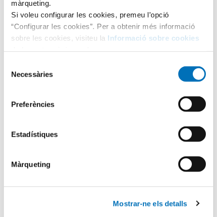
màrqueting.
Si voleu configurar les cookies, premeu l’opció
“Configurar les cookies”. Per a obtenir més informació
sobre les cookies, visiteu la
Informació sobre cookies
de la nostra pàgina web.
Selecció
Necessàries
de
consentiment
Preferències
Categories
Estadístiques
Aula Hospitalària
Màrqueting
Testimonis
Mostrar-ne els detalls