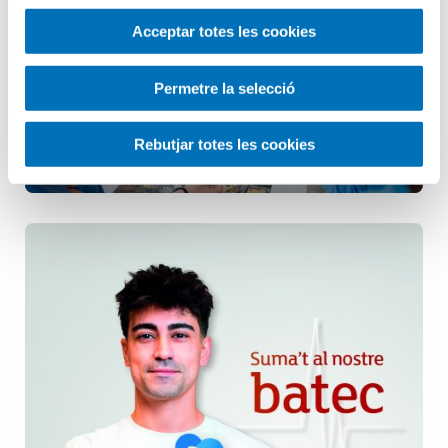
Infermeria
Acceptar totes les cookies
Pediatria
Permetre la selecció
Rebutjar totes les cookies
Salut Mental