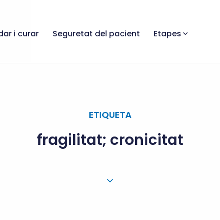
dar i curar
Seguretat del pacient
Etapes
ETIQUETA
fragilitat; cronicitat