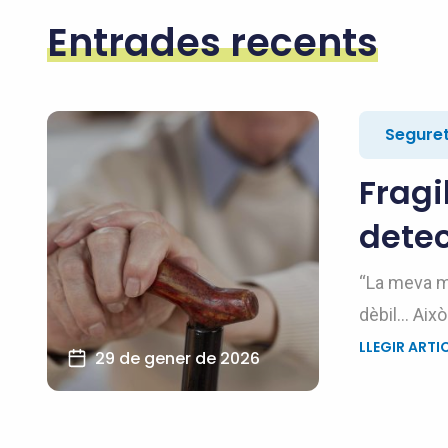
Entrades recents
Seguret
Fragi
detec
“La meva m
dèbil… Això
LLEGIR ARTI
29 de gener de 2026