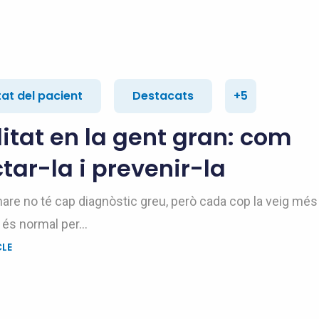
at del pacient
Destacats
+5
litat en la gent gran: com
tar-la i prevenir-la
are no té cap diagnòstic greu, però cada cop la veig més
 és normal per...
CLE