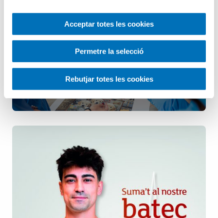
Infermeria
Acceptar totes les cookies
Permetre la selecció
Pediatria
Rebutjar totes les cookies
Salut Mental