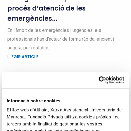
procés d’atenció de les
emergències...
En l’àmbit de les emergències i urgències, els
professionals han d’actuar de forma ràpida, eficient i
segura, per restablir...
LLEGIR ARTICLE
Busqueu dins el blog
Informació sobre cookies
El lloc web d’Althaia, Xarxa Assistencial Universitària de
Search
Manresa. Fundació Privada utilitza cookies pròpies i de
for
tercers amb la finalitat de gestionar les vostres
preferències, amb finalitats estadístiques o de