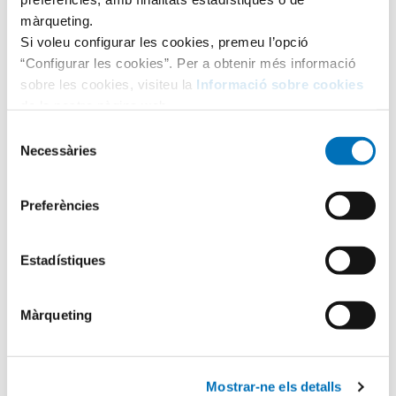
màrqueting.
Si voleu configurar les cookies, premeu l’opció
“Configurar les cookies”. Per a obtenir més informació
sobre les cookies, visiteu la
Informació sobre cookies
de la nostra pàgina web.
Selecció
Necessàries
de
consentiment
Preferències
Categories
Estadístiques
Aula Hospitalària
Màrqueting
Testimonis
Mostrar-ne els detalls