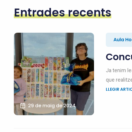
Entrades recents
Aula Ho
Concu
Ja tenim le
que realitz
LLEGIR ARTI
29 de maig de 2024