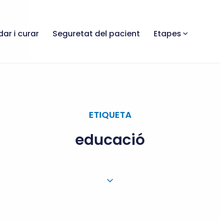
dar i curar
Seguretat del pacient
Etapes
ETIQUETA
educació