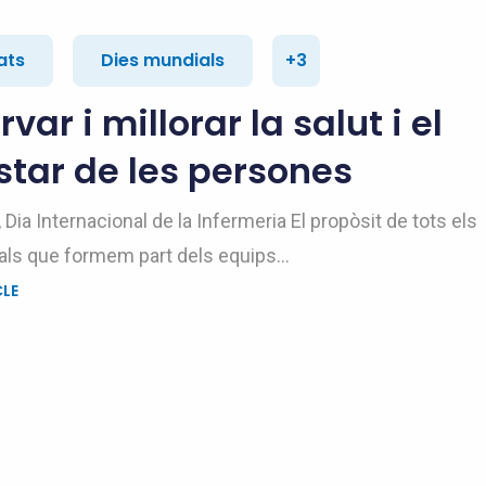
ats
Dies mundials
+3
var i millorar la salut i el
tar de les persones
 Dia Internacional de la Infermeria El propòsit de tots els
ls que formem part dels equips...
CLE