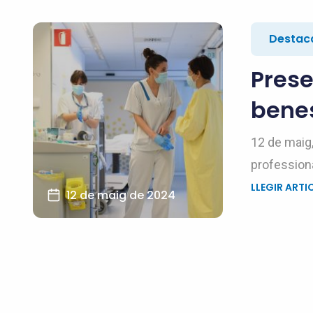
Destac
Preser
benes
12 de maig,
professiona
LLEGIR ARTI
12 de maig de 2024