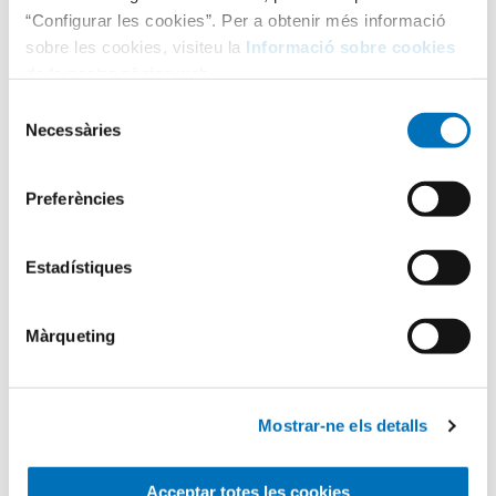
“Configurar les cookies”. Per a obtenir més informació
sobre les cookies, visiteu la
Informació sobre cookies
de la nostra pàgina web.
Selecció
Necessàries
de
consentiment
Categories
Preferències
Aula Hospitalària
Estadístiques
Màrqueting
Testimonis
Infermeria
Mostrar-ne els detalls
Acceptar totes les cookies