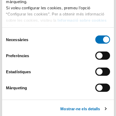
màrqueting.
Si voleu configurar les cookies, premeu l’opció
“Configurar les cookies”. Per a obtenir més informació
sobre les cookies, visiteu la
Informació sobre cookies
de la nostra pàgina web.
Selecció
Necessàries
de
consentiment
Preferències
Categories
Estadístiques
Aula Hospitalària
Màrqueting
Testimonis
Mostrar-ne els detalls