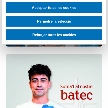
Infermeria
Acceptar totes les cookies
Pediatria
Permetre la selecció
Rebutjar totes les cookies
Salut Mental