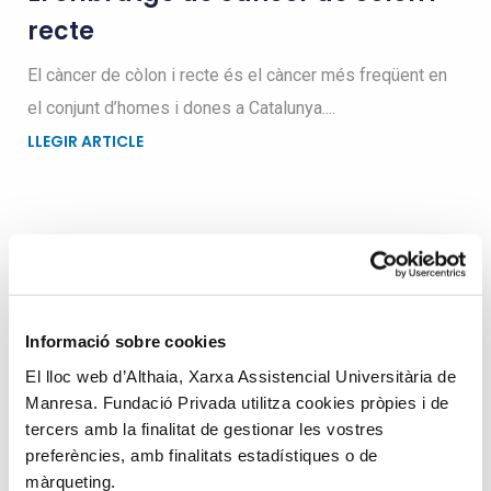
recte
El càncer de còlon i recte és el càncer més freqüent en
el conjunt d’homes i dones a Catalunya....
LLEGIR ARTICLE
Busqueu dins el blog
Informació sobre cookies
Search
for
El lloc web d’Althaia, Xarxa Assistencial Universitària de
Manresa. Fundació Privada utilitza cookies pròpies i de
tercers amb la finalitat de gestionar les vostres
preferències, amb finalitats estadístiques o de
màrqueting.