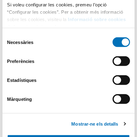
Si voleu configurar les cookies, premeu l’opció
“Configurar les cookies”. Per a obtenir més informació
sobre les cookies, visiteu la
Informació sobre cookies
de la nostra pàgina web.
Selecció
Necessàries
de
consentiment
Categories
Preferències
Estadístiques
Aula Hospitalària
Màrqueting
Testimonis
Mostrar-ne els detalls
Infermeria