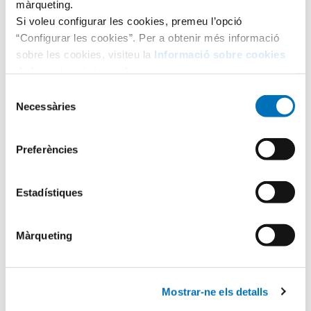
màrqueting.
Si voleu configurar les cookies, premeu l’opció
“Configurar les cookies”. Per a obtenir més informació
sobre les cookies, visiteu la
Informació sobre cookies
de la nostra pàgina web.
Selecció
Necessàries
de
consentiment
Preferències
Categories
Estadístiques
Aula Hospitalària
Màrqueting
Testimonis
Mostrar-ne els detalls