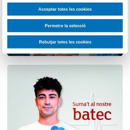
Infermeria
Acceptar totes les cookies
Pediatria
Permetre la selecció
Rebutjar totes les cookies
Salut Mental