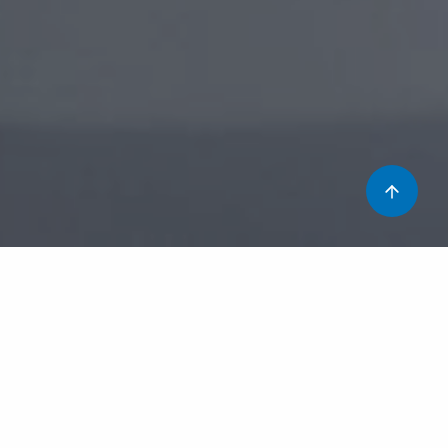
La ressonància magnètica (RM) utilitza un camp
magnètic i ones de radiofreqüència per obtenir imatges
del cos. No hi ha cap evidència de possibles efectes
adversos per a la salut. Els riscos associats a la RM
deriven de la presència d’un objecte o material