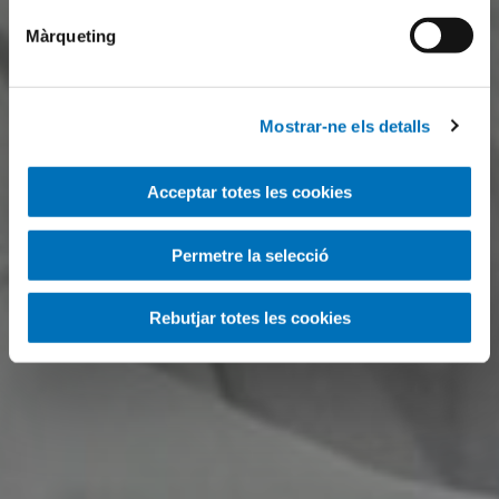
Màrqueting
Mostrar-ne els detalls
Acceptar totes les cookies
Permetre la selecció
Rebutjar totes les cookies