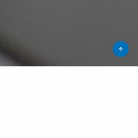
La hipertensió arterial és un dels problemes de salut
més comuns a la nostra societat. A Catalunya, una de
cada quatre persones majors de 15 anys la pateix.
Conviure amb la hipertensió arterial ens convida a
reflexionar sobre els
factors orgànics i emocionals