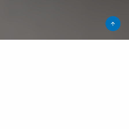
Un any més, aquest 17 d’octubre, es celebra el Dia
Mundial contra el Dolor. Aquest any 2020 cal tenir
present la nova realitat sorgida de la pandèmia de la
covid-19, que ens fa adaptar les actuacions per
commemorar aquest dia. Althaia vol donar a conèixer, tan
a la institució com als ciutadans, que la pandèmia no ens
fa anar enrere.