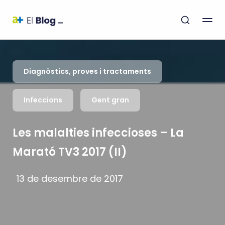
Diagnòstics, proves i tractaments
Infeccions
Gent gran
Les malalties infeccioses – La
Marató TV3 2017 (II)
13 de desembre de 2017