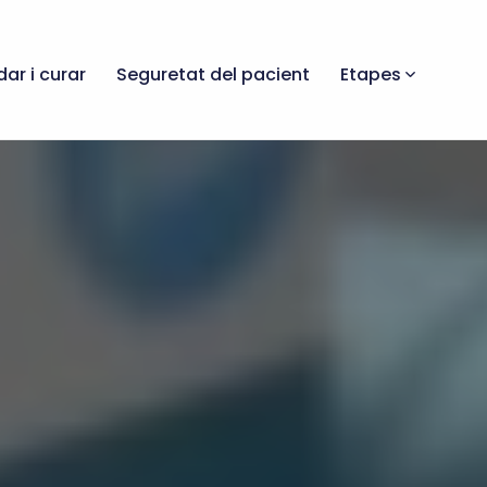
dar i curar
Seguretat del pacient
Etapes