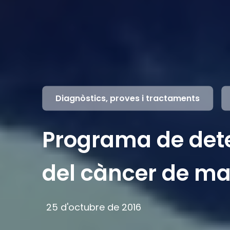
Diagnòstics, proves i tractaments
Programa de det
del càncer de 
25 d'octubre de 2016