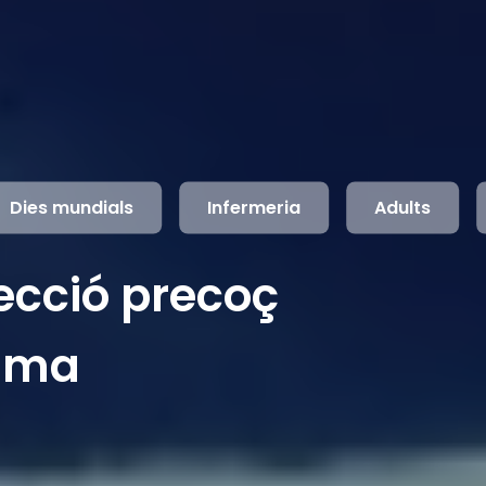
Dies mundials
Infermeria
Adults
ecció precoç
mama